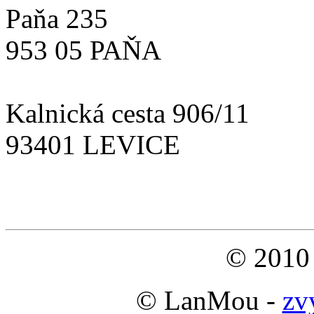
Paňa 235
953 05 PAŇA
Kalnická cesta 906/11
93401 LEVICE
viac kontaktov...
© 2010 
© LanMou -
zv