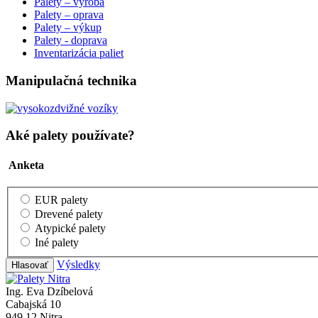
Palety – výroba
Palety – oprava
Palety – výkup
Palety - doprava
Inventarizácia paliet
Manipulačná technika
Aké palety používate?
Anketa
EUR palety
Drevené palety
Atypické palety
Iné palety
Výsledky
Ing. Eva Dzíbelová
Cabajská 10
949 12 Nitra