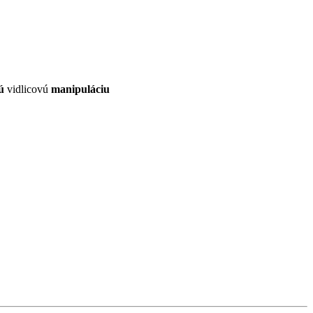
ú
vidlicovú
manipuláciu