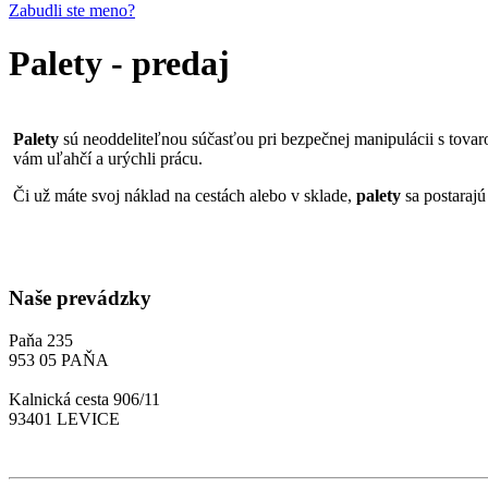
Zabudli ste meno?
Palety - predaj
Palety
sú neoddeliteľnou súčasťou pri bezpečnej manipulácii s tova
vám uľahčí a urýchli prácu.
Či už máte svoj náklad na cestách alebo v sklade,
palety
sa postarajú
Naše prevádzky
Paňa 235
953 05 PAŇA
Kalnická cesta 906/11
93401 LEVICE
viac kontaktov...