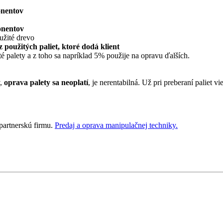
onentov
onentov
oužité drevo
použitých paliet, ktoré dodá klient
té palety a z toho sa napríklad 5% použije na opravu ďalších.
v,
oprava palety sa neoplatí
, je nerentabilná. Už pri preberaní paliet v
partnerskú firmu.
Predaj a oprava manipulačnej techniky.