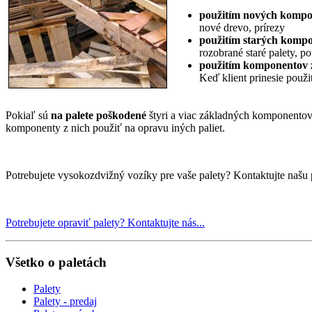
použitím nových komp
nové drevo, prírezy
použitím starých komp
rozobrané staré palety, p
použitím komponentov z 
Keď klient prinesie použi
Pokiaľ sú
na palete poškodené
štyri a viac základných komponento
komponenty z nich použiť na opravu iných paliet.
Potrebujete vysokozdvižný vozíky pre vaše palety? Kontaktujte našu 
Potrebujete opraviť palety? Kontaktujte nás...
Všetko o paletách
Palety
Palety - predaj