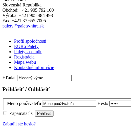
Slovenská Republika
Obchod: +421 905 792 100
Výroba: +421 905 484 493
Fax: +421 37 655 7005
palety@palety-nitra.sk
Profil spoločnosti
EURo Palety
Palety - cenník
Registrácia
Mapa webu
Kontaktné informácie
Hľadať
Prihlásiť / Odhlásiť
Meno používateľa
Heslo
Zapamätať si
Zabudli ste heslo?