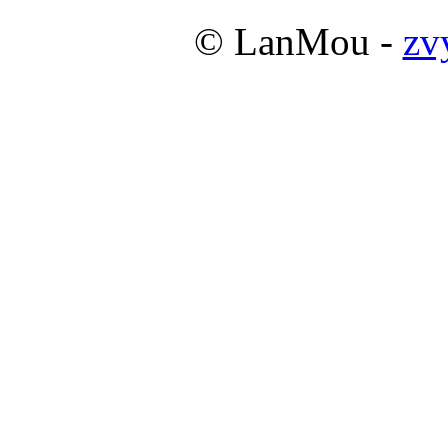
© LanMou -
zv